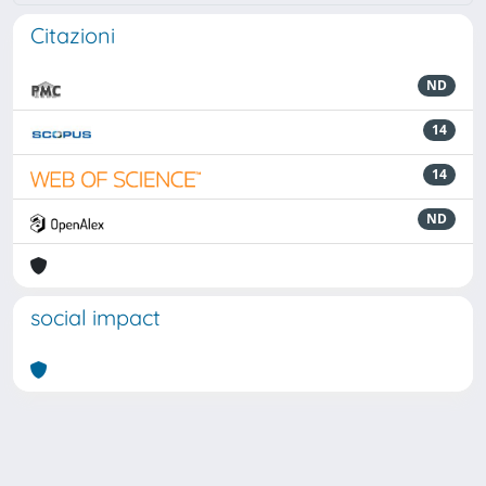
Citazioni
ND
14
14
ND
social impact