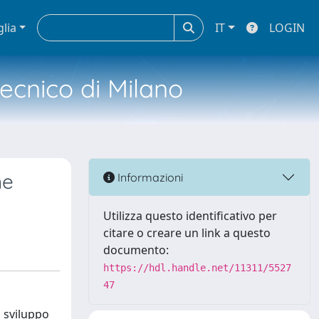
glia
IT
LOGIN
tecnico di Milano
ne
Informazioni
Utilizza questo identificativo per
citare o creare un link a questo
documento:
https://hdl.handle.net/11311/5527
47
o sviluppo