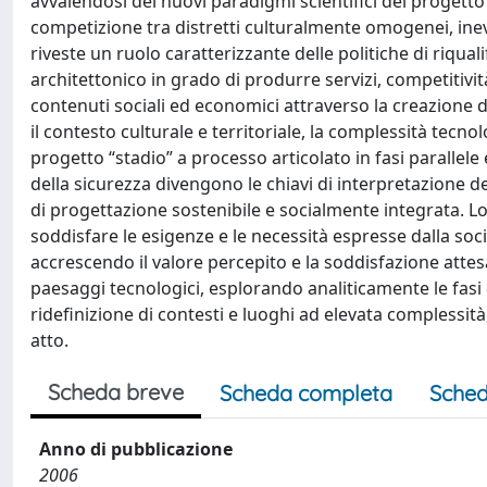
avvalendosi dei nuovi paradigmi scientifici del progetto 
competizione tra distretti culturalmente omogenei, inev
riveste un ruolo caratterizzante delle politiche di riqu
architettonico in grado di produrre servizi, competitiv
contenuti sociali ed economici attraverso la creazione d
il contesto culturale e territoriale, la complessità tecn
progetto “stadio” a processo articolato in fasi parallele e 
della sicurezza divengono le chiavi di interpretazione dell
di progettazione sostenibile e socialmente integrata. Lo 
soddisfare le esigenze e le necessità espresse dalla soc
accrescendo il valore percepito e la soddisfazione attesa
paesaggi tecnologici, esplorando analiticamente le fasi
ridefinizione di contesti e luoghi ad elevata complessità, 
atto.
Scheda breve
Scheda completa
Sched
Anno di pubblicazione
2006