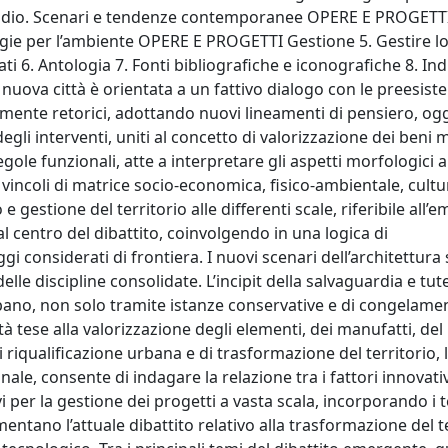
 stadio. Scenari e tendenze contemporanee OPERE E PROGETT
ogie per l’ambiente OPERE E PROGETTI Gestione 5. Gestire lo
 6. Antologia 7. Fonti bibliografiche e iconografiche 8. Ind
nuova città è orientata a un fattivo dialogo con le preesist
mente retorici, adottando nuovi lineamenti di pensiero, ogg
degli interventi, uniti al concetto di valorizzazione dei beni m
gole funzionali, atte a interpretare gli aspetti morfologici al
 dei vincoli di matrice socio-economica, fisico-ambientale, cultu
gestione del territorio alle differenti scale, riferibile all’
l centro del dibattito, coinvolgendo in una logica di
ggi considerati di frontiera. I nuovi scenari dell’architettura
le discipline consolidate. L’incipit della salvaguardia e tute
ano, non solo tramite istanze conservative e di congelame
tà tese alla valorizzazione degli elementi, dei manufatti, de
i riqualificazione urbana e di trasformazione del territorio, 
onale, consente di indagare la relazione tra i fattori innovativ
 per la gestione dei progetti a vasta scala, incorporando i t
mentano l’attuale dibattito relativo alla trasformazione del te