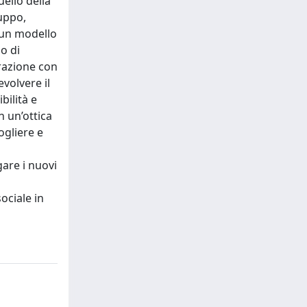
uello della
luppo,
e un modello
o di
grazione con
evolvere il
bilità e
n un’ottica
ogliere e
gare i nuovi
sociale in