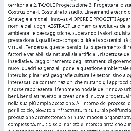
territoriale 2. TAVOLE Progettazione 3. Progettare lo
Costruzione 4. Costruire lo stadio. Lineamenti e tecnol
Strategie e modelli innovativi OPERE E PROGETTI Apparati
nomi e dei luoghi ABSTRACT La dinamica evolutiva della 
ambientali e paesaggistiche, superando i valori squisita
prestazionali, quali l’eco-compatibilità e la sostenibilità 
virtuali. Tendenze, queste, sensibili al superamento di re
fattori e variabili sia naturali sia artificiali, rispettose
insediativa. L’aggiornamento degli strumenti di governo e 
nuovi quadri esigenziali, pone la questione ambientale a
interdisciplinarietà geografie culturali e settori sino a o
interessati da contaminazioni che mutano gli approcci del
risorse rappresenta il fenomeno nodale del rinnovo urb
beni, bensì attraverso la creazione di nuove progettuali
nella sua più ampia accezione. All’interno dei processi d
per il calcio, elevato a infrastruttura culturale polifunzi
produzione architettonica e i nuovi modelli organizzativi
complessità, multidisciplinarietà e interscalarità che ali