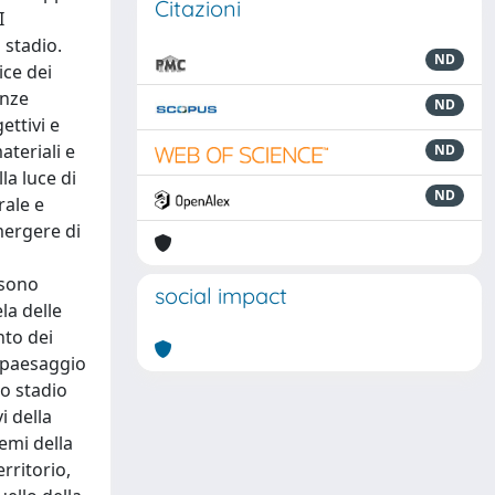
Citazioni
I
 stadio.
ND
ice dei
enze
ND
ettivi e
ateriali e
ND
la luce di
ND
rale e
emergere di
 sono
social impact
la delle
nto dei
l paesaggio
lo stadio
i della
emi della
rritorio,