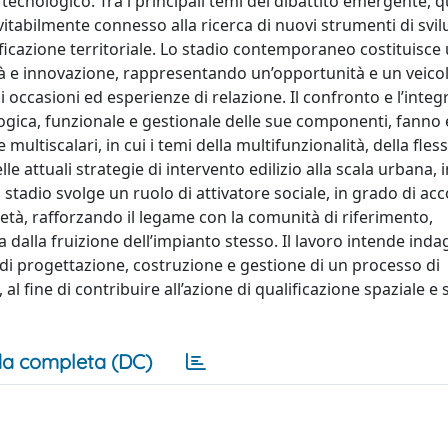
tecnologico. Tra i principali temi del dibattito emergente, q
itabilmente connesso alla ricerca di nuovi strumenti di svi
alificazione territoriale. Lo stadio contemporaneo costituisc
ità e innovazione, rappresentando un’opportunità e un veicol
i occasioni ed esperienze di relazione. Il confronto e l’inte
ologica, funzionale e gestionale delle sue componenti, fanno 
multiscalari, in cui i temi della multifunzionalità, della flessi
e attuali strategie di intervento edilizio alla scala urbana, i
stadio svolge un ruolo di attivatore sociale, in grado di acc
ietà, rafforzando il legame con la comunità di riferimento,
 dalla fruizione dell’impianto stesso. Il lavoro intende inda
 di progettazione, costruzione e gestione di un processo di
al fine di contribuire all’azione di qualificazione spaziale e 
a completa (DC)