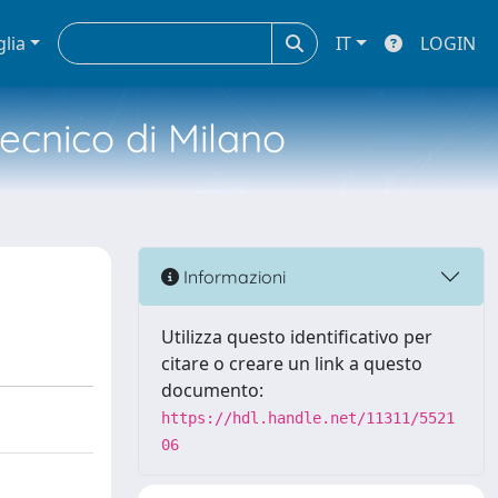
glia
IT
LOGIN
tecnico di Milano
Informazioni
Utilizza questo identificativo per
citare o creare un link a questo
documento:
https://hdl.handle.net/11311/5521
06