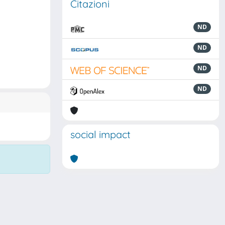
Citazioni
ND
ND
ND
ND
social impact