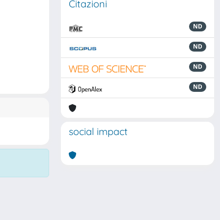
Citazioni
ND
ND
ND
ND
social impact