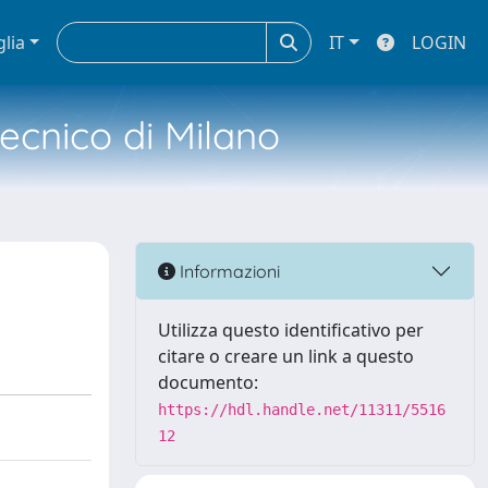
glia
IT
LOGIN
tecnico di Milano
Informazioni
Utilizza questo identificativo per
citare o creare un link a questo
documento:
https://hdl.handle.net/11311/5516
12