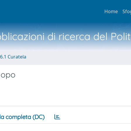
Home
Sfo
licazioni di ricerca del Poli
6.1 Curatela
dopo
a completa (DC)