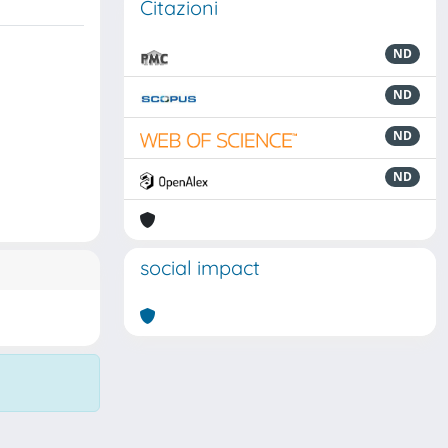
Citazioni
ND
ND
ND
ND
social impact