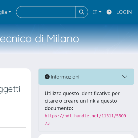
glia
IT
LOGIN
tecnico di Milano
Informazioni
ggetti
Utilizza questo identificativo per
citare o creare un link a questo
documento:
https://hdl.handle.net/11311/5509
73