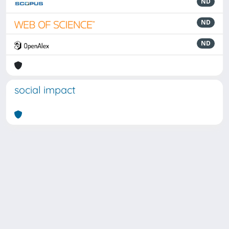
ND
ND
ND
social impact
Powered by
IRIS
-
about IRIS
-