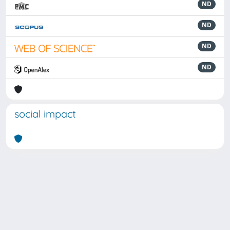
ND
ND
ND
ND
social impact