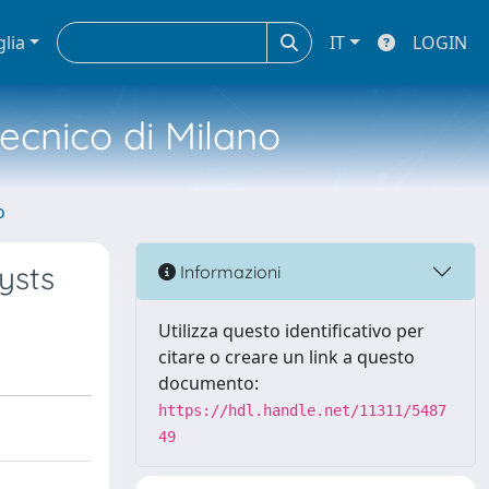
glia
IT
LOGIN
tecnico di Milano
o
ysts
Informazioni
Utilizza questo identificativo per
citare o creare un link a questo
documento:
https://hdl.handle.net/11311/5487
49