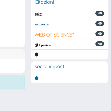
Citazioni
ND
ND
ND
ND
social impact