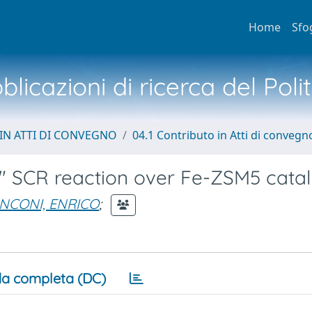
Home
Sfo
licazioni di ricerca del Poli
IN ATTI DI CONVEGNO
04.1 Contributo in Atti di convegn
t" SCR reaction over Fe-ZSM5 catal
NCONI, ENRICO
;
a completa (DC)