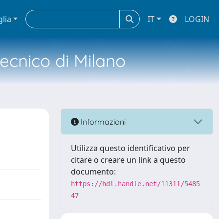
glia
IT
LOGIN
tecnico di Milano
Informazioni
Utilizza questo identificativo per
citare o creare un link a questo
documento:
https://hdl.handle.net/11311/5485
47