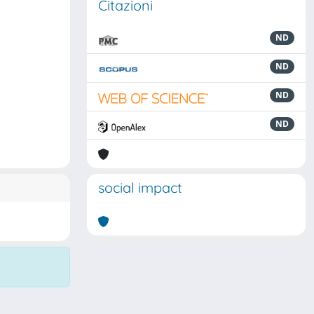
Citazioni
ND
ND
ND
ND
social impact