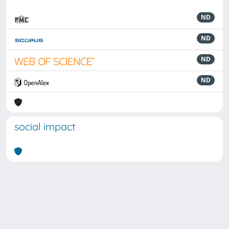
ND
ND
ND
ND
social impact