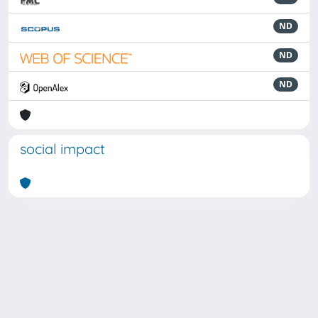
ND
ND
ND
social impact