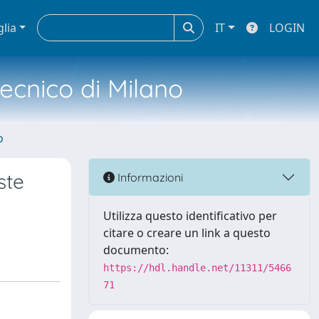
glia
IT
LOGIN
tecnico di Milano
o
ste
Informazioni
Utilizza questo identificativo per
citare o creare un link a questo
documento:
https://hdl.handle.net/11311/5466
71