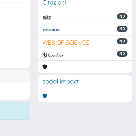
Citazioni
ND
ND
ND
ND
social impact