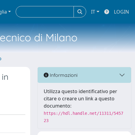
glia
IT
LOGIN
tecnico di Milano
o
in
Informazioni
Utilizza questo identificativo per
citare o creare un link a questo
documento:
https://hdl.handle.net/11311/5457
23