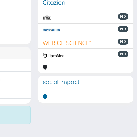
Citazioni
ND
ND
ND
ND
social impact