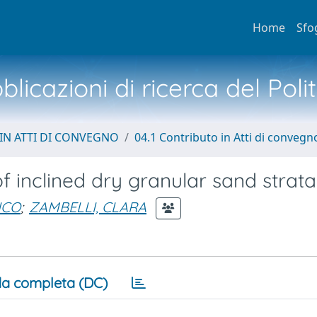
Home
Sfo
licazioni di ricerca del Poli
IN ATTI DI CONVEGNO
04.1 Contributo in Atti di convegn
inclined dry granular sand strata
ICO
;
ZAMBELLI, CLARA
a completa (DC)