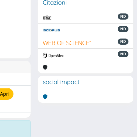
Citazioni
ND
ND
ND
ND
social impact
Apri