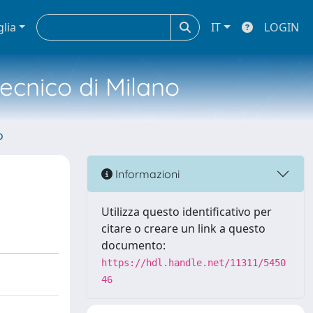
glia
IT
LOGIN
tecnico di Milano
o
Informazioni
Utilizza questo identificativo per
citare o creare un link a questo
documento:
https://hdl.handle.net/11311/5450
46