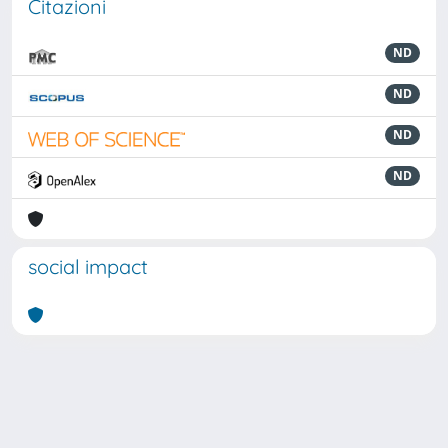
Citazioni
ND
ND
ND
ND
social impact