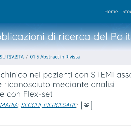
Home
Sfo
licazioni di ricerca del Poli
SU RIVISTA
01.5 Abstract in Rivista
chinico nei pazienti con STEMI ass
nte riconosciuto mediante analisi
e con Flex-set
 MARIA
;
SECCHI, PIERCESARE
;