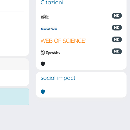
Citazioni
ND
ND
ND
ND
social impact