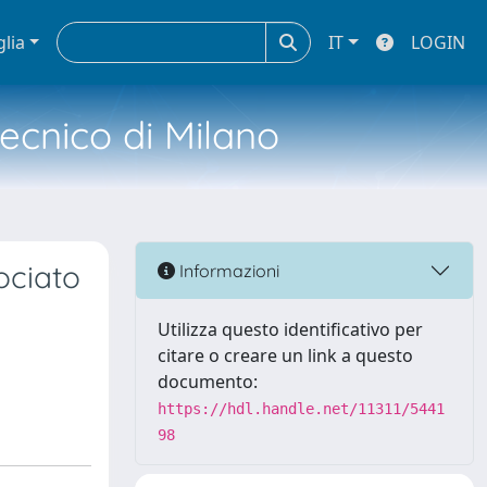
glia
IT
LOGIN
tecnico di Milano
ociato
Informazioni
Utilizza questo identificativo per
citare o creare un link a questo
documento:
https://hdl.handle.net/11311/5441
98