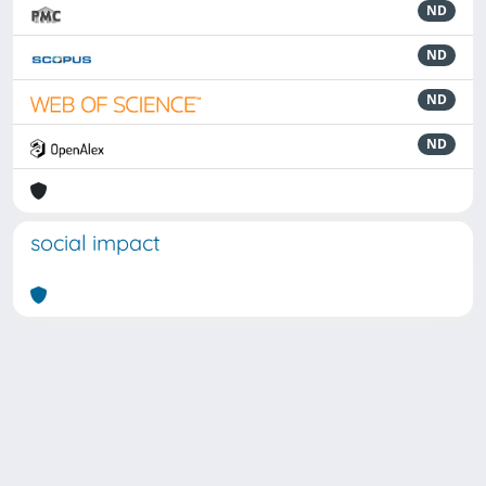
ND
ND
ND
ND
social impact