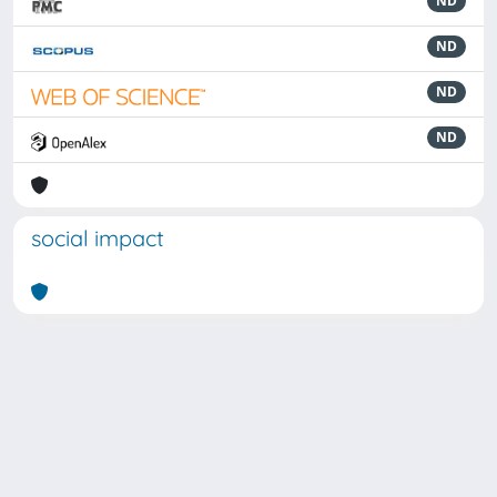
ND
ND
ND
ND
social impact