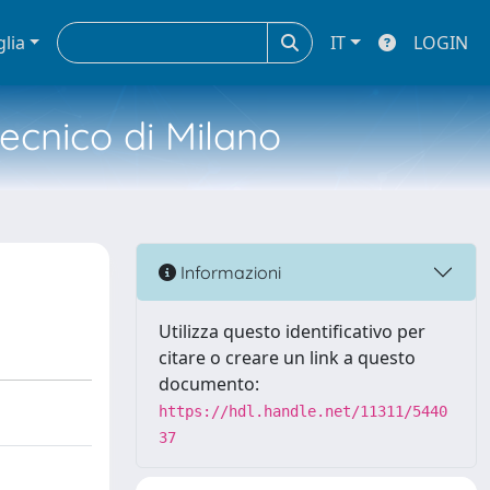
glia
IT
LOGIN
tecnico di Milano
Informazioni
Utilizza questo identificativo per
citare o creare un link a questo
documento:
https://hdl.handle.net/11311/5440
37