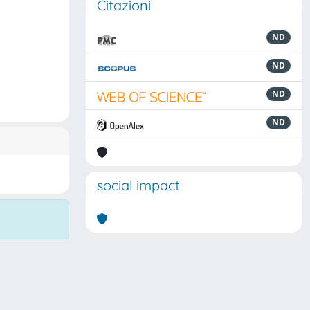
Citazioni
ND
ND
ND
ND
social impact