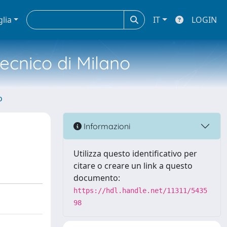
glia
IT
LOGIN
tecnico di Milano
o
Informazioni
Utilizza questo identificativo per
citare o creare un link a questo
documento:
https://hdl.handle.net/11311/5435
98