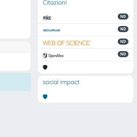
Citazioni
ND
ND
ND
ND
social impact