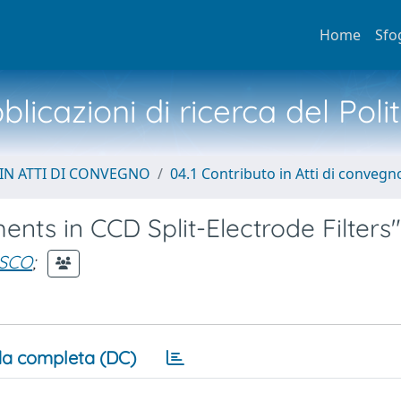
Home
Sfo
licazioni di ricerca del Poli
IN ATTI DI CONVEGNO
04.1 Contributo in Atti di convegn
ts in CCD Split-Electrode Filters"
ESCO
;
a completa (DC)