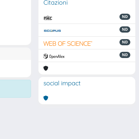
Citazioni
ND
ND
ND
ND
social impact