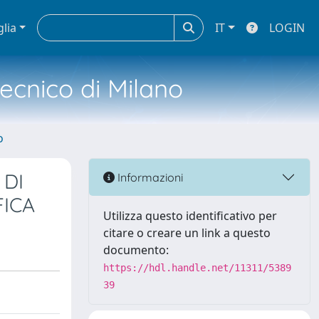
glia
IT
LOGIN
tecnico di Milano
o
 DI
Informazioni
FICA
Utilizza questo identificativo per
citare o creare un link a questo
documento:
https://hdl.handle.net/11311/5389
39