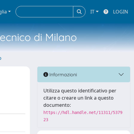
glia
IT
LOGIN
tecnico di Milano
o
Informazioni
Utilizza questo identificativo per
citare o creare un link a questo
documento:
https://hdl.handle.net/11311/5379
23