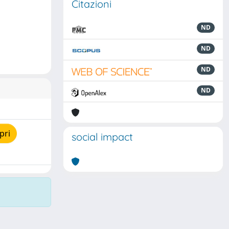
Citazioni
ND
ND
ND
ND
pri
social impact