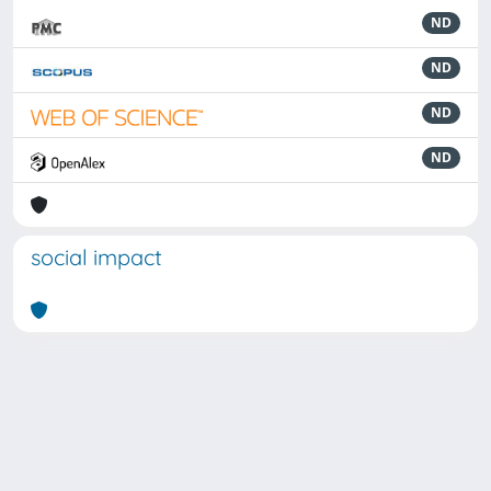
ND
ND
ND
ND
social impact