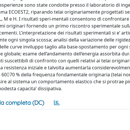
 esperienze sono state condotte presso il laboratorio di ing
amma ECOEST2, riparando telai originariamente progettati s
: L, M e H. I risultati speri-mentali consentono di confrontare 
mi originari fornendo un primo riscontro sperimentale sulla
ementi. L’interpretazione dei risultati sperimentali si e’ arti
te ogni singola scossa; analisi della variazione delle rigidez
elle curve inviluppo taglio alla base-spostamento per ogni 
ale e globale; esame dell’andamento dell’energia assorbita dur
 suscettibili di confronto con quelli relativi ai telai originar
e la resistenza iniziale e talvolta aumentarla considerevolmen
l 6070 % della frequenza fondamentale originaria (telai no
isire al sistema un comportamento elastico che si protrae pi
modesta capacita’ dissipativa.
a completa (DC)