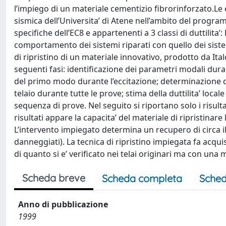
l’impiego di un materiale cementizio fibrorinforzato.Le
sismica dell’Universita’ di Atene nell’ambito del progr
specifiche dell’EC8 e appartenenti a 3 classi di duttilita’
comportamento dei sistemi riparati con quello dei siste
di ripristino di un materiale innovativo, prodotto da Italc
seguenti fasi: identificazione dei parametri modali duran
del primo modo durante l’eccitazione; determinazione d
telaio durante tutte le prove; stima della duttilita’ loc
sequenza di prove. Nel seguito si riportano solo i risultati
risultati appare la capacita’ del materiale di ripristinar
L’intervento impiegato determina un recupero di circa i
danneggiati). La tecnica di ripristino impiegata fa acqu
di quanto si e’ verificato nei telai originari ma con una 
Scheda breve
Scheda completa
Sched
Anno di pubblicazione
1999