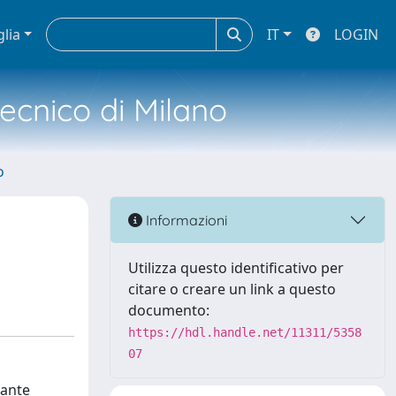
glia
IT
LOGIN
tecnico di Milano
o
Informazioni
Utilizza questo identificativo per
citare o creare un link a questo
documento:
https://hdl.handle.net/11311/5358
07
iante