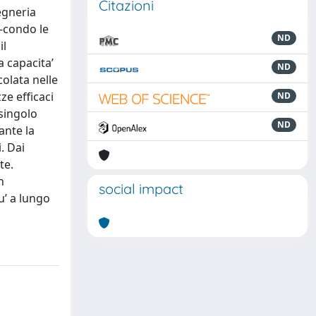
Citazioni
egneria
e-condo le
ND
il
 capacita’
ND
colata nelle
ze efficaci
ND
singolo
ND
ante la
i. Dai
te.
n
social impact
u’ a lungo