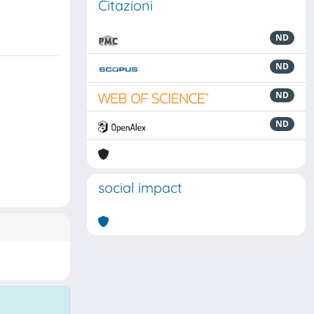
Citazioni
ND
ND
ND
ND
social impact