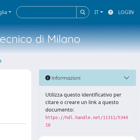
glia
IT
LOGIN
tecnico di Milano
o
Informazioni
Utilizza questo identificativo per
citare o creare un link a questo
documento:
https://hdl.handle.net/11311/5344
10