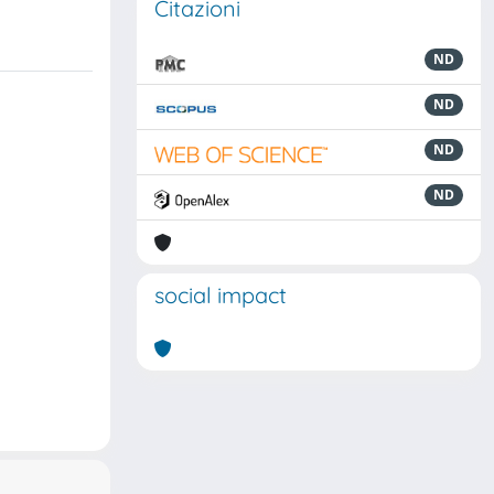
Citazioni
ND
ND
ND
ND
social impact