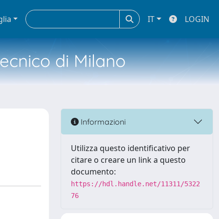
glia
IT
LOGIN
tecnico di Milano
Informazioni
Utilizza questo identificativo per
citare o creare un link a questo
documento:
https://hdl.handle.net/11311/5322
76