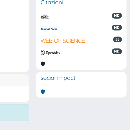
Citazioni
ND
ND
33
ND
social impact