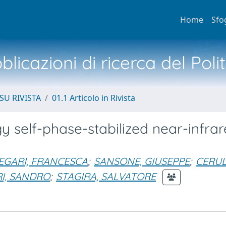
Home
Sfo
licazioni di ricerca del Poli
SU RIVISTA
01.1 Articolo in Rivista
y self-phase-stabilized near-infra
EGARI, FRANCESCA
;
SANSONE, GIUSEPPE
;
CERUL
RI, SANDRO
;
STAGIRA, SALVATORE