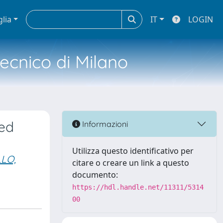
glia
IT
LOGIN
tecnico di Milano
red
Informazioni
Utilizza questo identificativo per
LO,
citare o creare un link a questo
documento:
https://hdl.handle.net/11311/5314
00