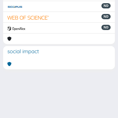
ND
ND
ND
social impact
Powered by
IRIS
-
about IRIS
-