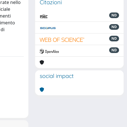
Citazioni
rate nello
ciale
anenti
ND
erimento
ND
 di
ND
ND
social impact