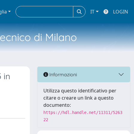
glia
IT
LOGIN
tecnico di Milano
 in
Informazioni
Utilizza questo identificativo per
citare o creare un link a questo
documento:
https://hdl.handle.net/11311/5263
22