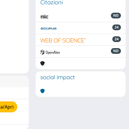
Citazioni
ND
24
24
ND
social impact
a/Apri