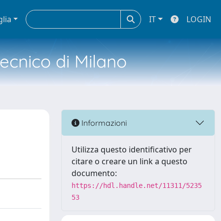
glia
IT
LOGIN
tecnico di Milano
Informazioni
Utilizza questo identificativo per
citare o creare un link a questo
documento:
https://hdl.handle.net/11311/5235
53