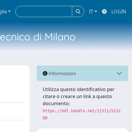
glia
IT
LOGIN
tecnico di Milano
Informazioni
Utilizza questo identificativo per
citare o creare un link a questo
documento:
https://hdl.handle.net/11311/5232
80