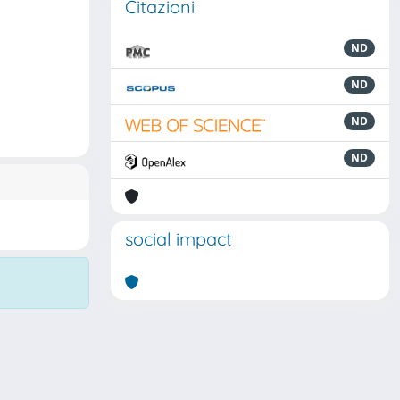
Citazioni
ND
ND
ND
ND
social impact