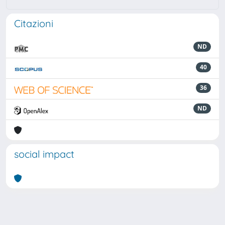
Citazioni
ND
40
36
ND
social impact