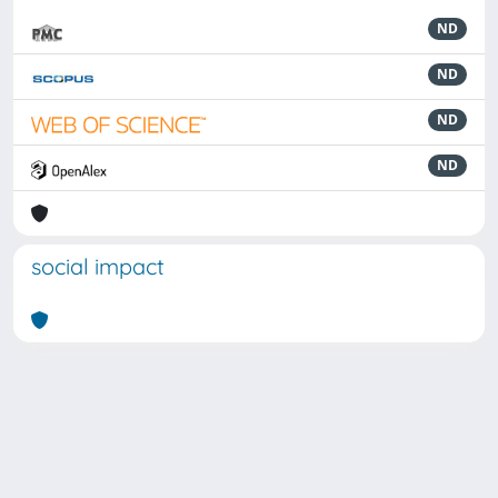
ND
ND
ND
ND
social impact