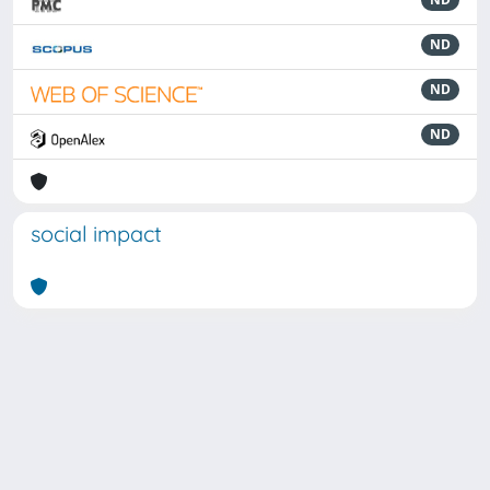
ND
ND
ND
social impact