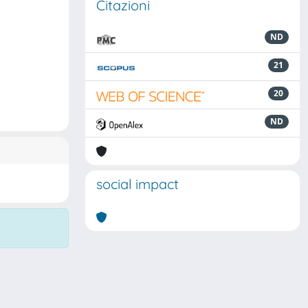
Citazioni
ND
21
20
ND
social impact