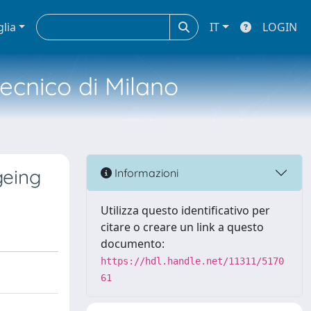
glia
IT
LOGIN
tecnico di Milano
geing
Informazioni
Utilizza questo identificativo per
citare o creare un link a questo
documento:
https://hdl.handle.net/11311/5170
61