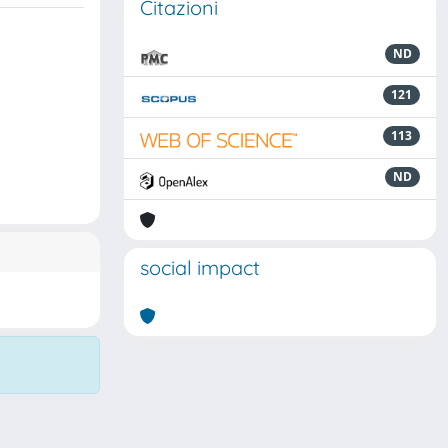
Citazioni
ND
121
113
ND
social impact