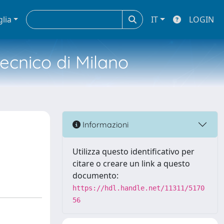
glia
IT
LOGIN
tecnico di Milano
Informazioni
Utilizza questo identificativo per
citare o creare un link a questo
documento:
https://hdl.handle.net/11311/5170
56