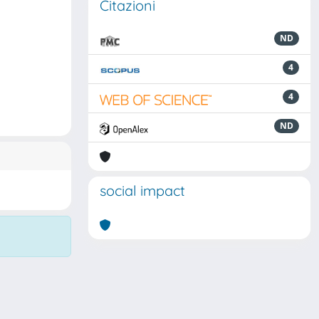
Citazioni
ND
4
4
ND
social impact