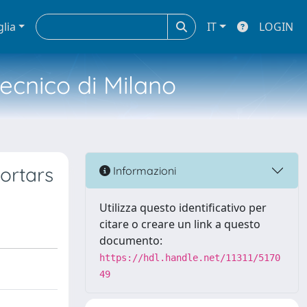
glia
IT
LOGIN
tecnico di Milano
ortars
Informazioni
Utilizza questo identificativo per
citare o creare un link a questo
documento:
https://hdl.handle.net/11311/5170
49