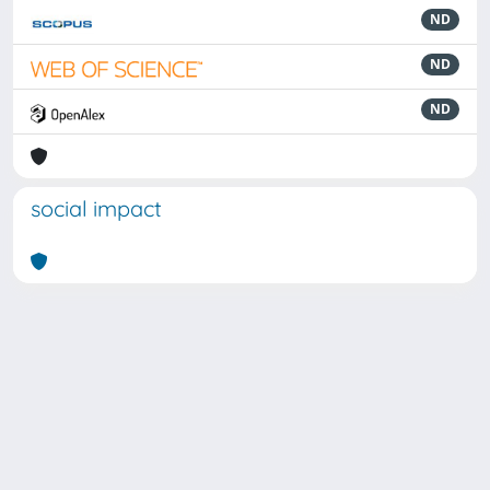
ND
ND
ND
social impact
Powered by
IRIS
-
about IRIS
-