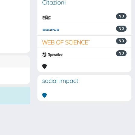
Citazioni
ND
ND
ND
ND
social impact