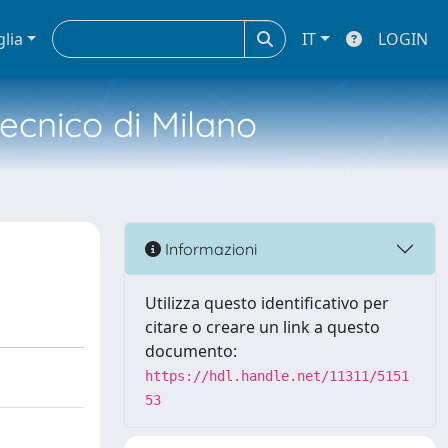
glia
IT
LOGIN
tecnico di Milano
Informazioni
Utilizza questo identificativo per
citare o creare un link a questo
documento:
https://hdl.handle.net/11311/5151
53