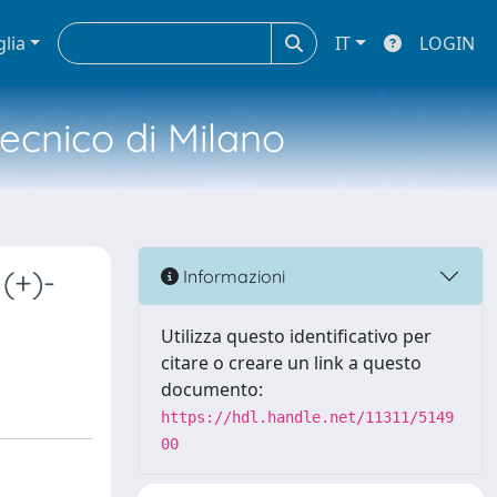
glia
IT
LOGIN
tecnico di Milano
(+)-
Informazioni
Utilizza questo identificativo per
citare o creare un link a questo
documento:
https://hdl.handle.net/11311/5149
00