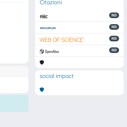
Citazioni
ND
ND
ND
ND
social impact