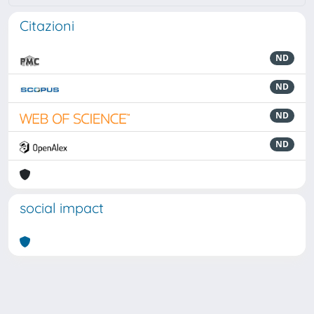
Citazioni
ND
ND
ND
ND
social impact