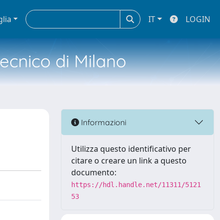
glia
IT
LOGIN
tecnico di Milano
Informazioni
Utilizza questo identificativo per
citare o creare un link a questo
documento:
https://hdl.handle.net/11311/5121
53