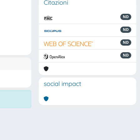
Citazioni
ND
ND
ND
ND
social impact