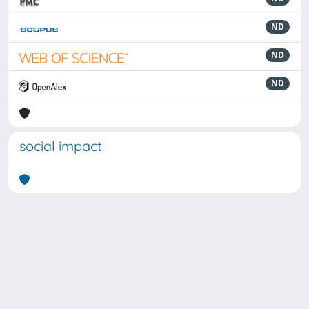
ND
ND
ND
social impact