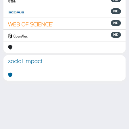
ND
ND
ND
social impact