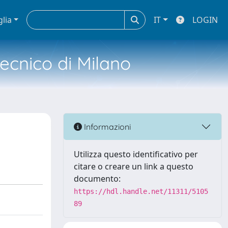
glia
IT
LOGIN
tecnico di Milano
Informazioni
Utilizza questo identificativo per
citare o creare un link a questo
documento:
https://hdl.handle.net/11311/5105
89