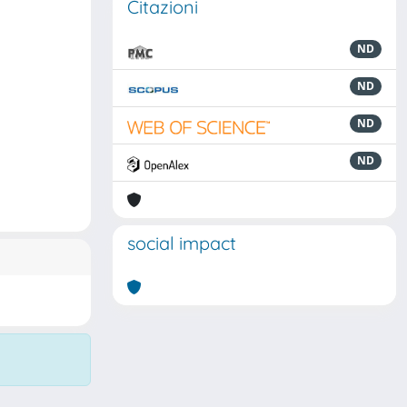
Citazioni
ND
ND
ND
ND
social impact