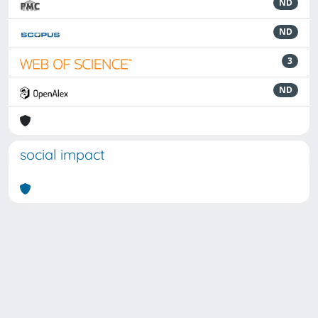
ND
ND
3
ND
social impact