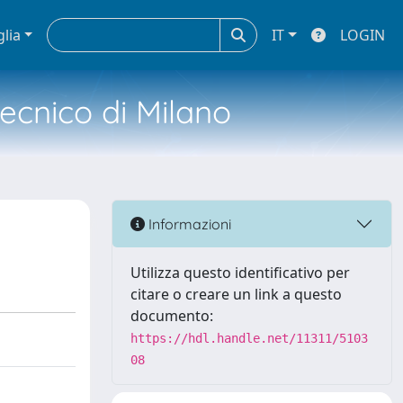
glia
IT
LOGIN
tecnico di Milano
Informazioni
Utilizza questo identificativo per
citare o creare un link a questo
documento:
https://hdl.handle.net/11311/5103
08