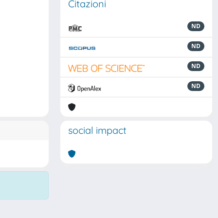
Citazioni
ND
ND
ND
ND
social impact