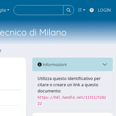
glia
IT
LOGIN
tecnico di Milano
o
Informazioni
Utilizza questo identificativo per
citare o creare un link a questo
documento:
https://hdl.handle.net/11311/5102
22