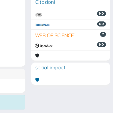
Citazioni
ND
ND
2
ND
social impact