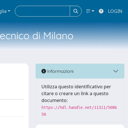
glia
IT
LOGIN
tecnico di Milano
Informazioni
Utilizza questo identificativo per
citare o creare un link a questo
documento:
https://hdl.handle.net/11311/5086
50