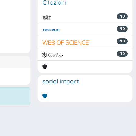
Citazioni
ND
ND
ND
ND
social impact