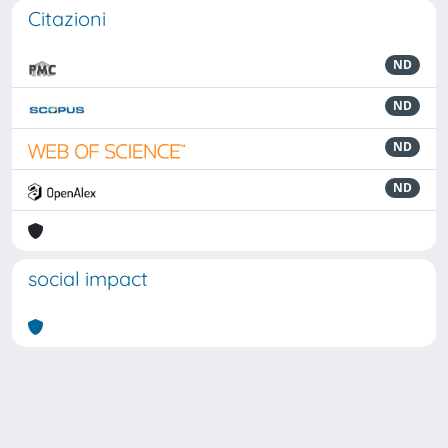
Citazioni
ND
ND
ND
ND
social impact